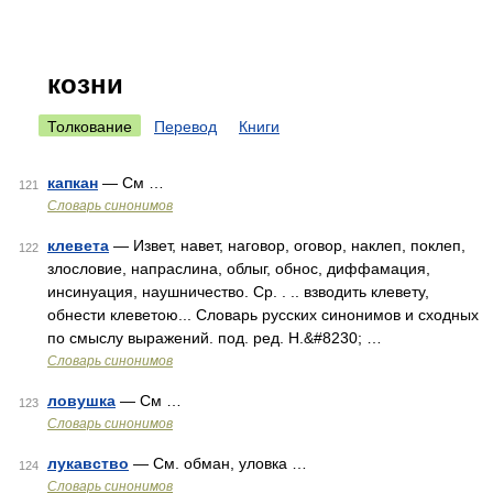
козни
Толкование
Перевод
Книги
капкан
— См …
121
Словарь синонимов
клевета
— Извет, навет, наговор, оговор, наклеп, поклеп,
122
злословие, напраслина, облыг, обнос, диффамация,
инсинуация, наушничество. Ср. . .. взводить клевету,
обнести клеветою... Словарь русских синонимов и сходных
по смыслу выражений. под. ред. Н.&#8230; …
Словарь синонимов
ловушка
— См …
123
Словарь синонимов
лукавство
— См. обман, уловка …
124
Словарь синонимов