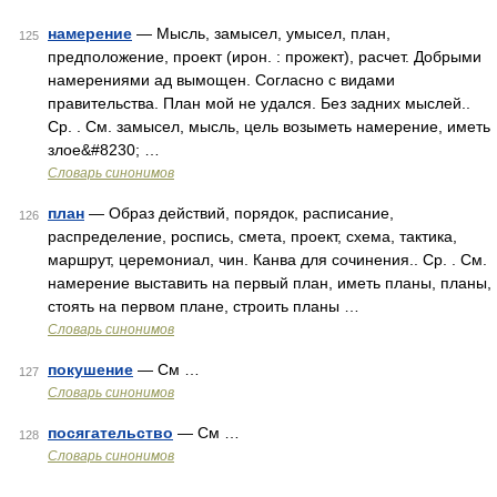
намерение
— Мысль, замысел, умысел, план,
125
предположение, проект (ирон. : прожект), расчет. Добрыми
намерениями ад вымощен. Согласно с видами
правительства. План мой не удался. Без задних мыслей..
Ср. . См. замысел, мысль, цель возыметь намерение, иметь
злое&#8230; …
Словарь синонимов
план
— Образ действий, порядок, расписание,
126
распределение, роспись, смета, проект, схема, тактика,
маршрут, церемониал, чин. Канва для сочинения.. Ср. . См.
намерение выставить на первый план, иметь планы, планы,
стоять на первом плане, строить планы …
Словарь синонимов
покушение
— См …
127
Словарь синонимов
посягательство
— См …
128
Словарь синонимов